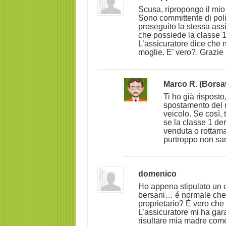
Scusa, ripropongo il mio
Sono committente di poliz
proseguito la stessa ass
che possiede la classe 1
L’assicuratore dice che 
moglie. E’ vero?. Grazie
Marco R. (Borsa
Ti ho già risposto
spostamento del r
veicolo. Se così, 
se la classe 1 der
venduta o rottama
purtroppo non sar
domenico
Ho appena stipulato un c
bersani… é normale che 
proprietario? È vero che 
L’assicuratore mi ha gara
risultare mia madre come