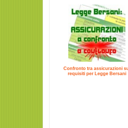
Confronto tra assicurazioni s
requisiti per Legge Bersani