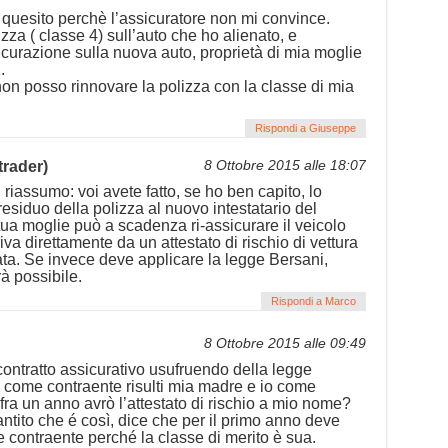
 quesito perchè l’assicuratore non mi convince.
za ( classe 4) sull’auto che ho alienato, e
icurazione sulla nuova auto, proprietà di mia moglie
.
non posso rinnovare la polizza con la classe di mia
Rispondi a Giuseppe
trader)
8 Ottobre 2015 alle 18:07
, riassumo: voi avete fatto, se ho ben capito, lo
esiduo della polizza al nuovo intestatario del
tua moglie può a scadenza ri-assicurare il veicolo
iva direttamente da un attestato di rischio di vettura
ta. Se invece deve applicare la legge Bersani,
à possibile.
Rispondi a Marco
8 Ottobre 2015 alle 09:49
ontratto assicurativo usufruendo della legge
come contraente risulti mia madre e io come
fra un anno avrò l’attestato di rischio a mio nome?
ntito che é così, dice che per il primo anno deve
 contraente perché la classe di merito è sua.