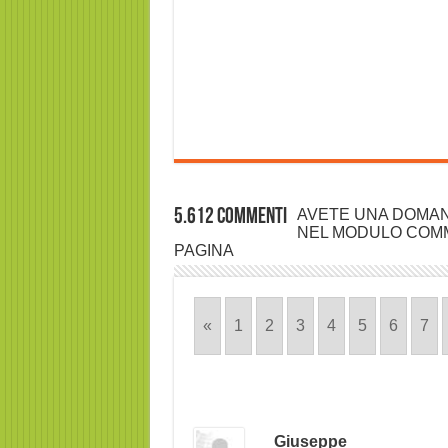
5.612 commenti
AVETE UNA DOMAN
NEL MODULO COMM
PAGINA
«
1
2
3
4
5
6
7
Giuseppe