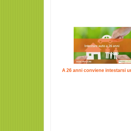
A 26 anni conviene intestarsi u