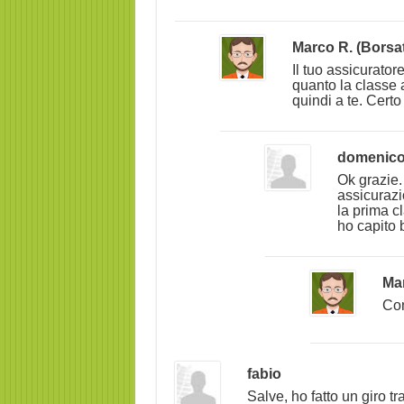
Marco R. (Borsa
Il tuo assicurator
quanto la classe a
quindi a te. Cert
domenic
Ok grazie.
assicuraz
la prima c
ho capito 
Mar
Co
fabio
Salve, ho fatto un giro t