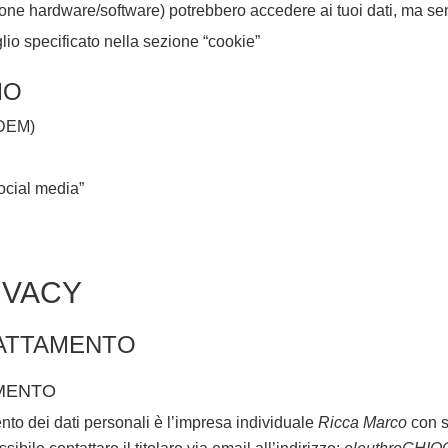
one hardware/software) potrebbero accedere ai tuoi dati, ma senz
io specificato nella sezione “cookie”
MO
(DEM)
ocial media”
IVACY
RATTAMENTO
AMENTO
mento dei dati personali è l’impresa individuale
Ricca Marco
con s