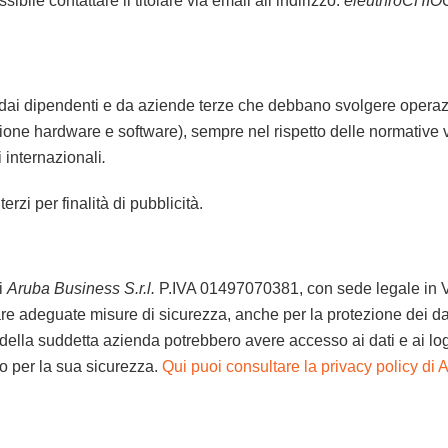
ibile contattare il titolare via email all’indirizzo:
eleuthroCHIO
e dai dipendenti e da aziende terze che debbano svolgere operaz
nzione hardware e software), sempre nel rispetto delle normative
i internazionali
.
rzi per finalità di pubblicità.
i
Aruba Business S.r.l.
P.IVA 01497070381, con sede legale in Vi
tare adeguate misure di sicurezza, anche per la protezione dei da
i della suddetta azienda potrebbero avere accesso ai dati e ai log 
o per la sua sicurezza.
Qui puoi consultare la privacy policy di