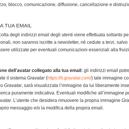
ilizzo, blocco, comunicazione, diffusione, cancellazione e distr
A TUA EMAIL
olta degli indirizzi email degli utenti viene effettuata soltanto per
onali, non saranno iscritte a newsletter, né cedute a terzi, sal
re utilizzate per eventuali comunicazioni essenziali alla fruiz
ne dell’avatar collegato alla tua email:
gli indirizzi email pot
te il sistema
Gravatar
(
https://it.gravatar.com/
) tale immagine co
zio
Gravatar
, sarà visualizzata l’immagine da lui liberamente inseri
rica puramente indicativa. Eventuali modifiche all’immagine po
vatar
. L’utente che desidera rimuovere la propria immagine
Gra
oprio messaggio e/o la modifica della propria email.