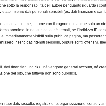
 sotto la responsabilità dell’autore per quanto riguarda i cont
tato inserire dati personali sensibili (es. dati finanziari e sanitar
e a scelta il nome, il nome con il cognome, o anche solo un nic
rma anonima. In nessun caso, né l’email, né l’indirizzo IP saran
e immediatamente visibili sulla pubblica pagina, ma passerann
ssero inseriti dati ritenuti sensibili, oppure scritti offensivi, i
li
, dati finanziari, indirizzi, né vengono generati account, né c
zione del sito, che tuttavia non sono pubblici).
 i tuoi dati: raccolta, registrazione, organizzazione, conservaz