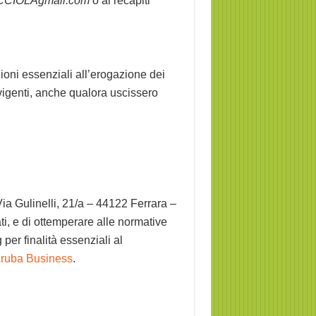
CCIOLAgmail.com
o ai recapiti
ioni essenziali all’erogazione dei
 vigenti, anche qualora uscissero
a Gulinelli, 21/a – 44122 Ferrara –
ti, e di ottemperare alle normative
per finalità essenziali al
 Aruba Business
.