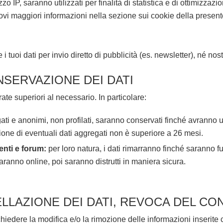
zzo IP, saranno utilizzati per finalità di statistica e di ottimizza
rovi maggiori informazioni nella sezione sui cookie della present
 tuoi dati per invio diretto di pubblicità (es. newsletter), né nostr
NSERVAZIONE DEI DATI
te superiori al necessario. In particolare:
ati e anonimi, non profilati, saranno conservati finché avranno utili
ione di eventuali dati aggregati non è superiore a 26 mesi.
enti e forum:
per loro natura, i dati rimarranno finché saranno fun
aranno online, poi saranno distrutti in maniera sicura.
ELLAZIONE DEI DATI, REVOCA DEL C
edere la modifica e/o la rimozione delle informazioni inserite co