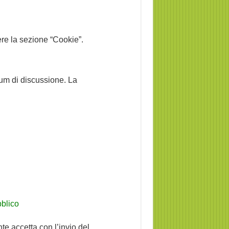
gere la sezione “Cookie”.
rum di discussione. La
blico
nte accetta con l’invio del