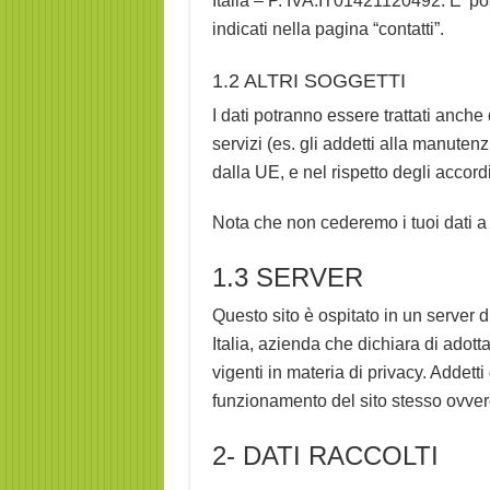
Italia – P. IVA:IT01421120492. E’ poss
indicati nella pagina “contatti”.
1.2 ALTRI SOGGETTI
I dati potranno essere trattati anch
servizi (es. gli addetti alla manute
dalla UE, e nel rispetto degli accord
Nota che non cederemo i tuoi dati a te
1.3 SERVER
Questo sito è ospitato in un server d
Italia, azienda che dichiara di adot
vigenti in materia di privacy. Addett
funzionamento del sito stesso ovver
2- DATI RACCOLTI