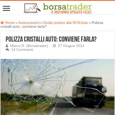
Home
»
Assicurazioni
»
Guida pratica alla RCA Auto
»
Polizza
cristalli auto: conviene farla?
Polizza cristalli auto: conviene farla?
Marco R. (Borsatrader)
27 Giugno 2014
14 Commenti