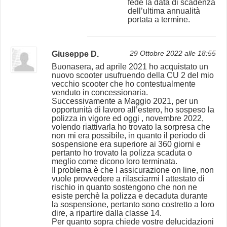
fede la data di scadenza
dell’ultima annualità
portata a termine.
Giuseppe D.
29 Ottobre 2022 alle 18:55
Buonasera, ad aprile 2021 ho acquistato un
nuovo scooter usufruendo della CU 2 del mio
vecchio scooter che ho contestualmente
venduto in concessionaria.
Successivamente a Maggio 2021, per un
opportunità di lavoro all’estero, ho sospeso la
polizza in vigore ed oggi , novembre 2022,
volendo riattivarla ho trovato la sorpresa che
non mi era possibile, in quanto il periodo di
sospensione era superiore ai 360 giorni e
pertanto ho trovato la polizza scaduta o
meglio come dicono loro terminata.
Il problema è che l assicurazione on line, non
vuole provvedere a rilasciarmi l attestato di
rischio in quanto sostengono che non ne
esiste perchè la polizza e decaduta durante
la sospensione, pertanto sono costretto a loro
dire, a ripartire dalla classe 14.
Per quanto sopra chiede vostre delucidazioni