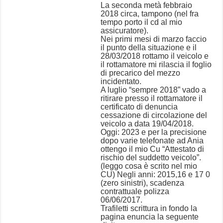
La seconda metà febbraio
2018 circa, tampono (nel fra
tempo porto il cd al mio
assicuratore).
Nei primi mesi di marzo faccio
il punto della situazione e il
28/03/2018 rottamo il veicolo e
il rottamatore mi rilascia il foglio
di precarico del mezzo
incidentato.
A luglio “sempre 2018” vado a
ritirare presso il rottamatore il
certificato di denuncia
cessazione di circolazione del
veicolo a data 19/04/2018.
Oggi: 2023 e per la precisione
dopo varie telefonate ad Ania
ottengo il mio Cu “Attestato di
rischio del suddetto veicolo”.
(leggo cosa è scrito nel mio
CU) Negli anni: 2015,16 e 17 0
(zero sinistri), scadenza
contrattuale polizza
06/06/2017.
Trafiletti scrittura in fondo la
pagina enuncia la seguente