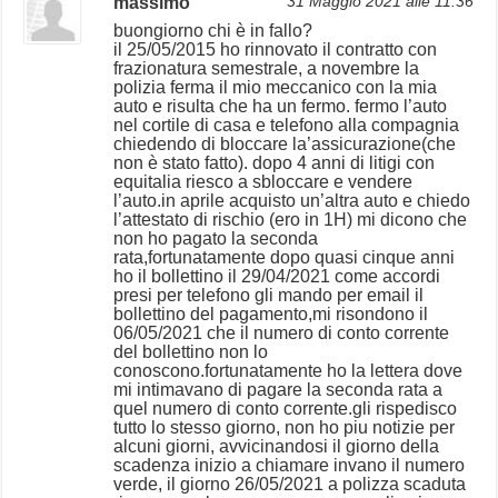
massimo
31 Maggio 2021 alle 11:36
buongiorno chi è in fallo?
il 25/05/2015 ho rinnovato il contratto con
frazionatura semestrale, a novembre la
polizia ferma il mio meccanico con la mia
auto e risulta che ha un fermo. fermo l’auto
nel cortile di casa e telefono alla compagnia
chiedendo di bloccare la’assicurazione(che
non è stato fatto). dopo 4 anni di litigi con
equitalia riesco a sbloccare e vendere
l’auto.in aprile acquisto un’altra auto e chiedo
l’attestato di rischio (ero in 1H) mi dicono che
non ho pagato la seconda
rata,fortunatamente dopo quasi cinque anni
ho il bollettino il 29/04/2021 come accordi
presi per telefono gli mando per email il
bollettino del pagamento,mi risondono il
06/05/2021 che il numero di conto corrente
del bollettino non lo
conoscono.fortunatamente ho la lettera dove
mi intimavano di pagare la seconda rata a
quel numero di conto corrente.gli rispedisco
tutto lo stesso giorno, non ho piu notizie per
alcuni giorni, avvicinandosi il giorno della
scadenza inizio a chiamare invano il numero
verde, il giorno 26/05/2021 a polizza scaduta